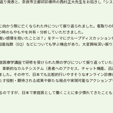
生の振り返り発表と、奈良市立都祁診療所の西村正大先生をお招きし「
に向かう際に亡くなられた件について振り返られました。看取りの
の時のもやもやを共有・分析していただきました。
強い感情を抱いたことは？」をテーマにグループディスカッション
知能指数（EQ）などについても学ぶ機会があり、大変興味深い振
家庭医療学講座で研修を受けられた際の学びについて振り返っていた
、革新的なカルテシステム（患者へのアクセス、チャット機能、迅
ました。その中で、日本でも比較的行いやすそうなオンライン診療
たす役割・期待される成果や新たな視点や実現可能なアクションプ
けるのですが、日本で家庭医として働くことに多少慣れてきたこと