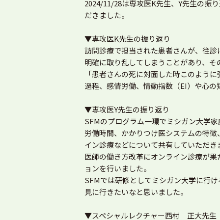
2024/11/28は専攻医K先生、Y先
だきました。
▼専攻医K先生の振り返り
訪問診療で担当された患者さんが、往診
明確に取り乱してしまうことがあり、そ
「患者さんの死に対面した時このように
過程、感情労働、情動指数（EI）や心の
▼専攻医Y先生の振り返り
SFMのプログラム一環でミシガン大学
労働時間、かかりつけ医システムの特徴
イン診療などについて共有していただき
医師の働き方改革にオンライン診療が果
ョンを行いました。
SFMでは研修としてミシガン大学に行
見に行きたいなと思いました。
▼スペシャルレクチャー西村 正大先生