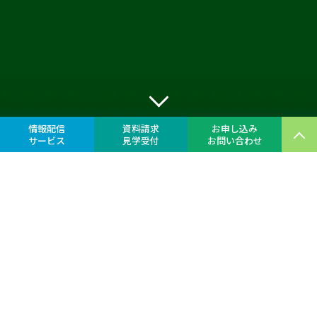
情報配信
資料請求
お申し込み
サービス
見学受付
お問い合わせ
地域に根ざした医療の現場で、
多様な経験を詰みながら、
医師としての“軸”を育てる。
それが、しずおか総診です。