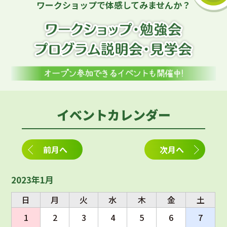
ワークショップで体感してみませんか？
イベントカレンダー
前月へ
次月へ
2023年1月
日
月
火
水
木
金
土
1
2
3
4
5
6
7