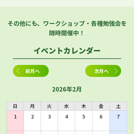
その他にも、ワークショップ・各種勉強会を
随時開催中！
イベントカレンダー
前月へ
次月へ
2026年2月
日
月
火
水
木
金
土
1
2
3
4
5
6
7