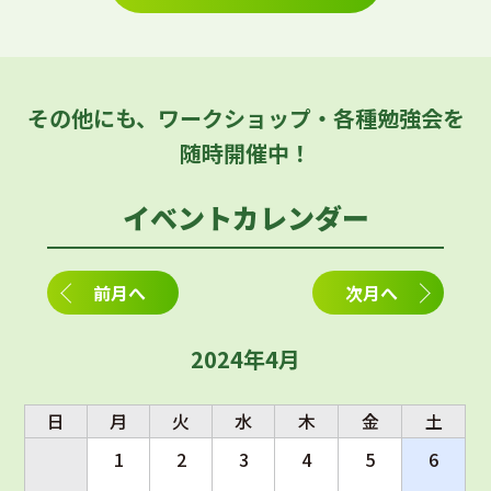
その他にも、ワークショップ・各種勉強会を
随時開催中！
イベントカレンダー
前月へ
次月へ
2024年4月
日
月
火
水
木
金
土
1
2
3
4
5
6